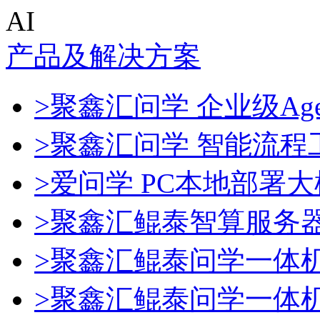
AI
产品及解决方案
>聚鑫汇问学 企业级Age
>聚鑫汇问学 智能流程
>爱问学 PC本地部署
>聚鑫汇鲲泰智算服务
>聚鑫汇鲲泰问学一体
>聚鑫汇鲲泰问学一体机De