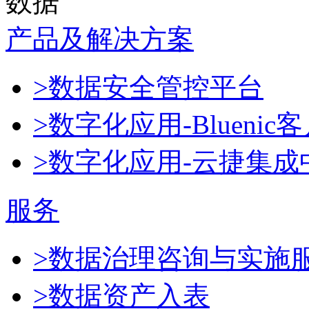
数据
产品及解决方案
>数据安全管控平台
>数字化应用-Blueni
>数字化应用-云捷集成
服务
>数据治理咨询与实施
>数据资产入表