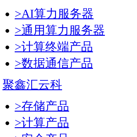
>AI算力服务器
>通用算力服务器
>计算终端产品
>数据通信产品
聚鑫汇云科
>存储产品
>计算产品