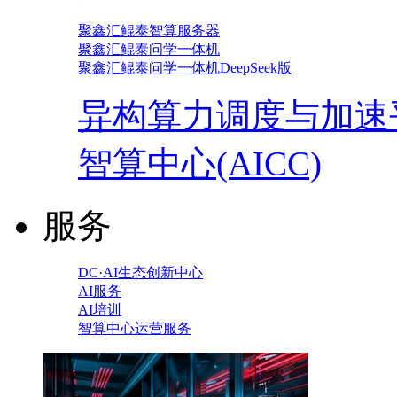
聚鑫汇鲲泰智算服务器
聚鑫汇鲲泰问学一体机
聚鑫汇鲲泰问学一体机DeepSeek版
异构算力调度与加速
智算中心(AICC)
服务
DC·AI生态创新中心
AI服务
AI培训
智算中心运营服务