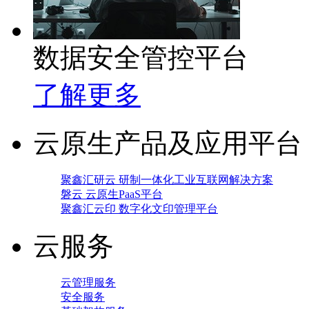
数据安全管控平台
了解更多
云原生产品及应用平台
聚鑫汇研云 研制一体化工业互联网解决方案
磐云 云原生PaaS平台
聚鑫汇云印 数字化文印管理平台
云服务
云管理服务
安全服务