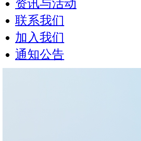
资讯与活动
联系我们
加入我们
通知公告