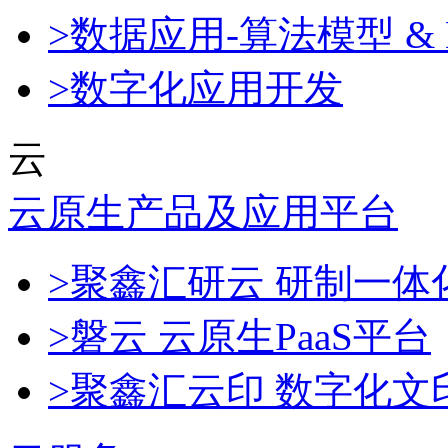
>数据应用-算法模型 & 
>数字化应用开发
云
云原生产品及应用平台
>聚鑫汇研云 研制一
>磐云 云原生PaaS平台
>聚鑫汇云印 数字化文