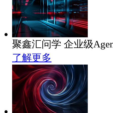
聚鑫汇问学 企业级Age
了解更多