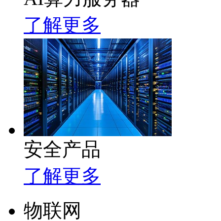
了解更多
安全产品
了解更多
物联网