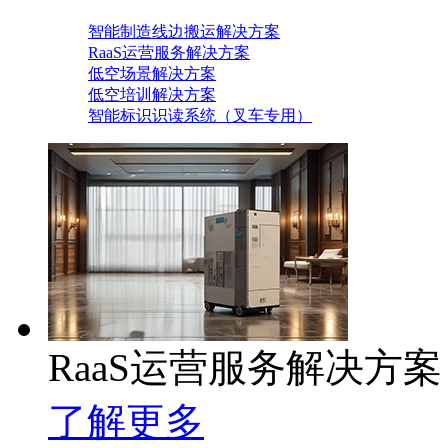
智能制造线边搬运解决方案
RaaS运营服务解决方案
低空场景解决方案
低空培训解决方案
智能标识识读系统（叉车专用）
RaaS运营服务解决方案
了解更多