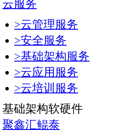
云服务
>云管理服务
>安全服务
>基础架构服务
>云应用服务
>云培训服务
基础架构软硬件
聚鑫汇鲲泰