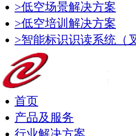
>低空场景解决方案
>低空培训解决方案
>智能标识识读系统（
首页
产品及服务
行业解决方案